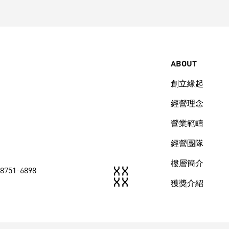
ABOUT
創立緣起
經營理念
營業範疇
經營團隊
樓層簡介
-8751-6898
獲獎介紹