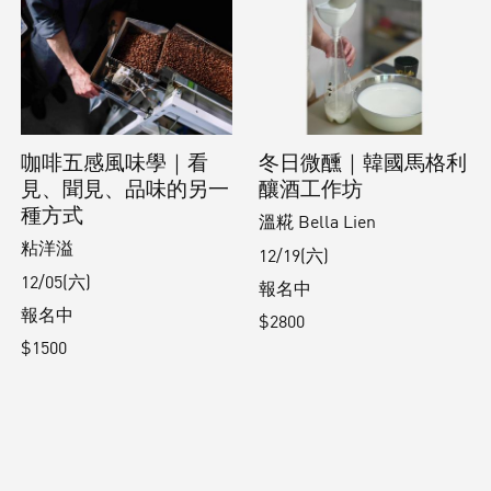
咖啡五感風味學｜看
冬日微醺｜韓國馬格利
見、聞見、品味的另一
釀酒工作坊
種方式
溫糀 Bella Lien
粘洋溢
12/19(六)
12/05(六)
報名中
報名中
$2800
$1500