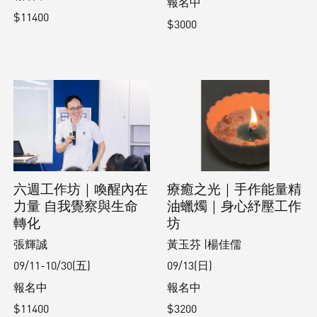
報名中
$11400
$3000
六週工作坊｜喚醒內在
療癒之光｜手作能量精
力量 自我覺察與生命
油蠟燭｜身心紓壓工作
轉化
坊
張輝誠
黃玉芬 |楊佳儒
09/11-10/30(五)
09/13(日)
報名中
報名中
$11400
$3200