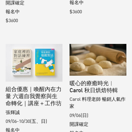
報名中
開課確定
$3600
報名中
$3600
暖心的療癒時光︱
組合優惠｜喚醒內在力
Carol 秋日烘焙特輯
量 六週自我覺察與生
Carol 料理老師 暢銷人氣作
命轉化｜講座＋工作坊
家
張輝誠
09/06(日)
09/06-10/30(五、日)
開課確定
報名中