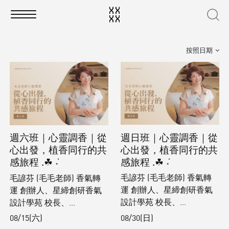
按照日期
週日班｜心靈調香｜從
週六班｜心靈調香｜從
心出發，植香同行的共
心出發，植香同行的共
感旅程 .☘︎ ݁˖
感旅程 .☘︎ ݁˖
毛諺芬 (毛毛老師) 香氣轉
毛諺芬 (毛毛老師) 香氣轉
運 創辦人、星締創研香氣
運 創辦人、星締創研香氣
設計學苑 校長、...
設計學苑 校長、...
08/30(日)
08/15(六)