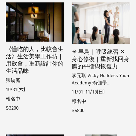
《懂吃的人，比較會生
☀ 早鳥｜呼吸練習 ✕
活》生活美學工作坊｜
身心修復｜重新找回身
用飲食，重新設計你的
體的平衡與恢復力
生活品味
李元琪 Vicky Goddess Yoga
張瑀庭
Academy 瑜伽學...
10/31(六)
11/01-11/15(日)
報名中
報名中
$3200
$4800