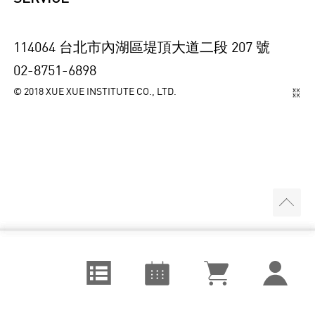
114064 台北市內湖區堤頂大道二段 207 號
02-8751-6898
© 2018 XUE XUE INSTITUTE CO., LTD.
視覺設計
August
課程訂單
城市空間
September
追蹤清單
視覺藝術
October
我的課程
表演音樂
個人資料