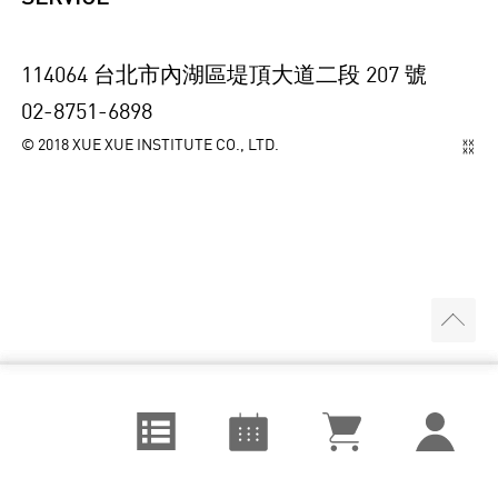
114064 台北市內湖區堤頂大道二段 207 號
02-8751-6898
© 2018 XUE XUE INSTITUTE CO., LTD.
視覺設計
August
課程訂單
城市空間
September
追蹤清單
視覺藝術
October
我的課程
表演音樂
個人資料