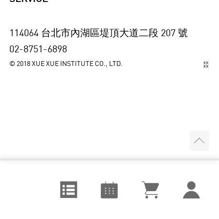
114064 台北市內湖區堤頂大道二段 207 號
02-8751-6898
© 2018 XUE XUE INSTITUTE CO., LTD.
視覺設計
August
課程訂單
城市空間
September
追蹤清單
視覺藝術
October
我的課程
表演音樂
個人資料