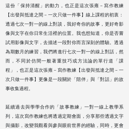
這份「保持清醒」的動⼒，
也正是這次
張雍－寫作教練
【出發與抵達之間－⼀次只做⼀件事】線上課程的初衷：
透過七次⼀對⼀的線上對談，我好奇你的故事，更好奇影
像與文字在你⽇常⽣活裡的位置。我也想知道，你是否嘗
試⽤影像與文字，去描述⼀段對你⽽⾔深刻的體驗。透過
為期數⽉的練習，我們將進⾏七次⼀對⼀的線上對話，然
⽽，不同於仿間⼀般著重技巧或⽅法論的單⾏道「課
程」，也正是這次
張雍－寫作教練【出發與抵達之間－⼀
次只做⼀件事】
更像是⼀段關於「陪伴」與「對話」的故
事收集過程。
延續過去與學學合作的「故事教練」⼀對⼀線上教學系
列，這次寫作教練也將透過定期會⾯，分享那些透過文字
與攝影，改變我觀看與參與眼前世界的經驗，同時，更會