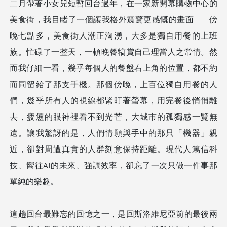
二月帶著小女兒短暫回台過年，在一家新開幕購物中心的
美食街，我目睹了一個讓我格外震驚更感慨的畫面——傍
晚七點多，美食街人潮正洶湧，大多是獨自用餐的上班
族。忙碌了一整天，一頓晚餐犒賞自己理當人之常情。然
而我仔細一看，幾乎每個人的餐盤右上角的位置，都不約
而同留給了那支手機。那個傍晚，上百位獨自用餐的人
們，幾乎所有人的視線都緊盯著螢幕，用完餐後悄悄離
去，疲憊的眼神裡看不到光芒，大城市的孤獨感一覽無
遺。讓我驚訝的是，人們情願與手中的那只「機器」親
近，卻對周遭真實的人群刻意保持距離。現代人篤信科
技、嚮往AI的未來、強調效率，卻忘了一次只做一件事那
單純的樂趣。
這趟回台最難忘的回憶之一，是回斯洛維尼亞前的最後兩