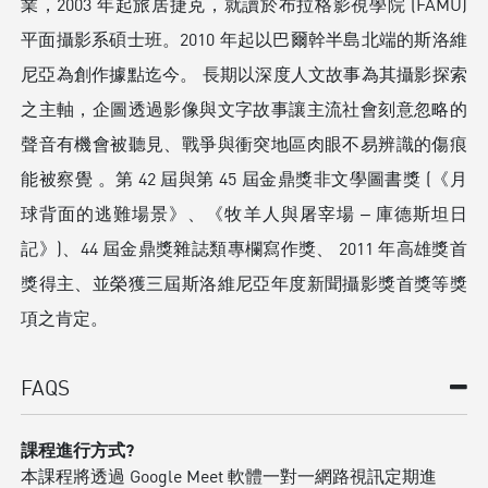
業，2003 年起旅居捷克，就讀於布拉格影視學院 (FAMU)
平面攝影系碩士班。2010 年起以巴爾幹半島北端的斯洛維
尼亞為創作據點迄今。 ⻑期以深度人文故事為其攝影探索
之主軸，企圖透過影像與文字故事讓主流社會刻意忽略的
聲音有機會被聽見、戰爭與衝突地區肉眼不易辨識的傷痕
能被察覺 。第 42 屆與第 45 屆金鼎獎非文學圖書獎 (《月
球背面的逃難場景》、《牧羊人與屠宰場 ‒ 庫德斯坦日
記》)、44 屆金鼎獎雜誌類專欄寫作獎、 2011 年高雄獎首
獎得主、並榮獲三屆斯洛維尼亞年度新聞攝影獎首獎等獎
項之肯定。
FAQS
課程進行方式?
本課程將透過 Google Meet 軟體一對一網路視訊定期進