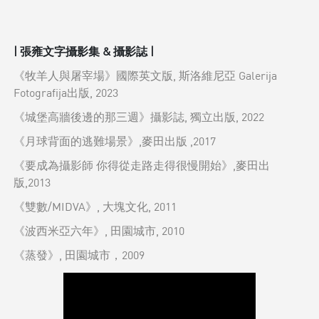
| 張雍⽂字攝影集 & 攝影誌 |
《牧羊人與屠宰場》國際英文版, 斯洛維尼亞 Galerija
Fotografija出版, 2023
《城堡高牆後邊的那三週》攝影誌, 獨立出版, 2022
《月球背面的逃難場景》,麥田出版 ,2017
《要成為攝影師 你得從走路走得很慢開始》,麥田出
版,2013
《雙數/MIDVA》, ⼤塊⽂化, 2011
《波西米亞六年》, ⽥園城市, 2010
《蒸發》, ⽥園城市，2009