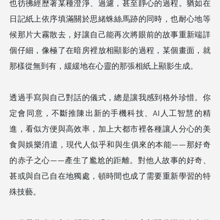
也彷彿經歷著某種澄淨、過濾，甚至靜心的過程。猶如在
日記紙上依序填滿關於思緒蛛絲馬跡的同時，也耐心地等
候那片大霧散去，好讓自己能再次將眼前的故事重新端詳
個仔細，像極了在暗房裡放相顯影的過程，某個畫面，就
那樣從無到有，緩緩地在心靈的那張相紙上顯影生成。
透過手寫與自己對話的儀式，總是讓我感到格外珍惜。你
定會同意，不斷推陳出新的手機科技、AI人工智慧的精
進，看似方便與高效率，加上大都市裡各種讓人分心的美
食與娛樂消遣，現代人似乎和與生俱來的本能——那好奇
的赤子之心——產生了尷尬的距離。對他人故事的好奇、
甚或與自己自在地獨處，頓時間也成了需要重新學習的特
殊技藝。