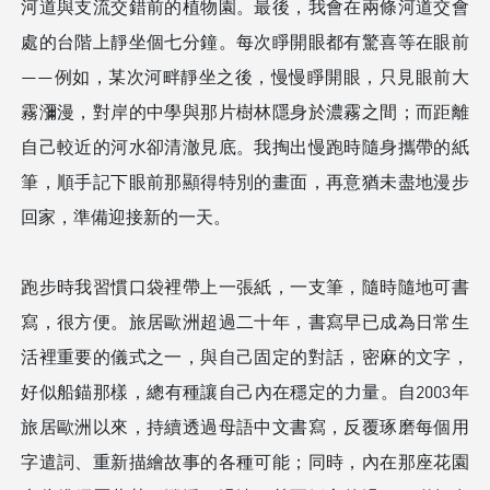
河道與⽀流交錯前的植物園。最後，我會在兩條河道交會
處的台階上靜坐個七分鐘。每次睜開眼都有驚喜等在眼前
——例如，某次河畔靜坐之後，慢慢睜開眼，只⾒眼前⼤
霧瀰漫，對岸的中學與那片樹林隱⾝於濃霧之間；⽽距離
⾃⼰較近的河⽔卻清澈⾒底。我掏出慢跑時隨⾝攜帶的紙
筆，順⼿記下眼前那顯得特別的畫⾯，再意猶未盡地漫步
回家，準備迎接新的⼀天。
跑步時我習慣口袋裡帶上一張紙，一支筆，隨時隨地可書
寫，很方便。旅居歐洲超過二十年，書寫早已成為日常生
活裡重要的儀式之一，與自己固定的對話，密麻的文字，
好似船錨那樣，總有種讓自己內在穩定的力量。自2003年
旅居歐洲以來，持續透過母語中文書寫，反覆琢磨每個用
字遣詞、重新描繪故事的各種可能；同時，內在那座花園