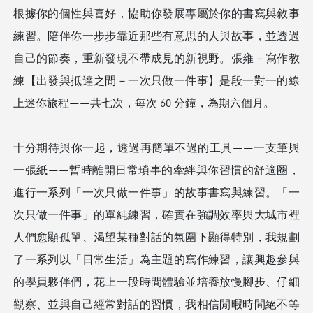
根據你的個性與喜好，協助你發展專屬於你的書寫與敘事
練習。陪伴你⼀步步靠近那些有意思的⼈與故事，並透過
⾃⼰的節奏，重新發現不帶成⾒的新視野。
張雍－寫作教
練【出發與抵達之間－⼀次只做⼀件事】
是段⼀對⼀的線
上迷你旅程——共七次，每次 60 分鐘，為期六個⽉。
⼗分期待與你⼀起，透過再簡單不過的⼯具——⼀⽀筆與
⼀張紙——暫時離開⽇常瑣事的牽絆與你習慣的舒適圈，
進⾏⼀系列「⼀次只做⼀件事」的故事書寫與練習。「⼀
次只做⼀件事」的單純練習，確實在強調效率與⼤城市裡
⼈們愈顯孤單、渴望某種對話的氛圍下顯得特別，我規劃
了⼀系列以「⽇常⽣活」為主題的寫作練習，讓興趣參與
的學員夥伴們，花上⼀段時間體驗並培養放慢腳步、仔細
觀察、並與⾃⼰經常對話的習慣，我相信閒暇時間絕不等