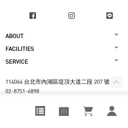
ABOUT
FACILITIES
SERVICE
114064 台北市內湖區堤頂大道二段 207 號
02-8751-6898
視覺設計
August
課程訂單
© 2018 XUE XUE INSTITUTE CO., LTD.
城市空間
September
追蹤清單
視覺藝術
October
我的課程
表演音樂
個人資料