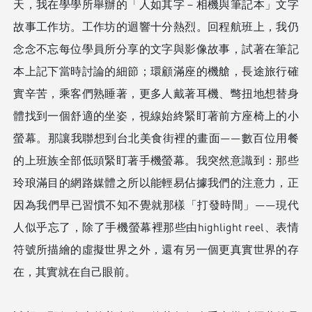
天，我在學學所舉辦的
「⼈如其字－相機與筆記本」文字
故事⼯作坊。
工作坊的迴響十分熱烈。回程航班上，我仍
念念不忘每位學員所分享的文字與影像故事，試著在筆記
本上記下當時討論的細節；環顧滿座的機艙，長途旅行確
實辛苦，乘客們熟睡著，更多人戴著耳機、彆扭地想替身
體找到一個舒適的坐姿，視線始終緊盯著前方座椅上的小
螢幕。那讓我聯想到台北美食街裡的畫面——數百位用餐
的上班族全部低頭緊盯著手機螢幕。我突然意識到：那些
玲琅滿目的網路媒體之所以能輕易佔據我們的注意力，正
因為我們早已習慣不知不覺就那樣「打發時間」——現代
人似乎忘了，除了手機螢幕裡那些由highlight reel、表情
符號所描繪的虛擬世界之外，還有另一個更真實世界的存
在，其實就在自己眼前。