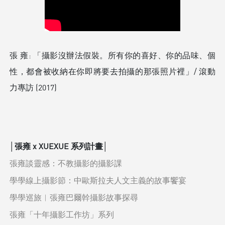
張 雍: 「攝影沒辦法假裝。所有你的喜好、你的品味、個
性，都會被收納在你即將要去拍攝的那張照片裡」/ 滾動
力專訪 (2017)
│張雍 x XUEXUE 系列計畫│
張雍談靈感：不教攝影的攝影課
學學線上攝影節：中歐斯拉夫人文主義的故事饗宴
學學巡旅︱張雍巴爾幹攝影故事探尋
張雍「十年攝影工作坊」系列