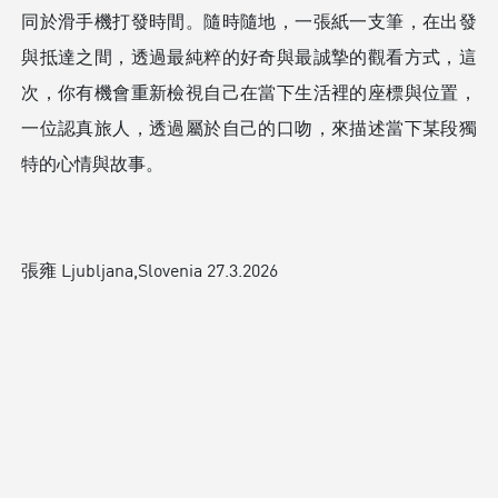
同於滑⼿機打發時間。隨時隨地，⼀張紙⼀⽀筆，在出發
與抵達之間，透過最純粹的好奇與最誠摯的觀看⽅式，這
次，你有機會重新檢視⾃⼰在當下⽣活裡的座標與位置，
⼀位認真旅⼈，透過屬於⾃⼰的⼝吻，來描述當下某段獨
特的⼼情與故事。
張雍 Ljubljana,Slovenia 27.3.2026