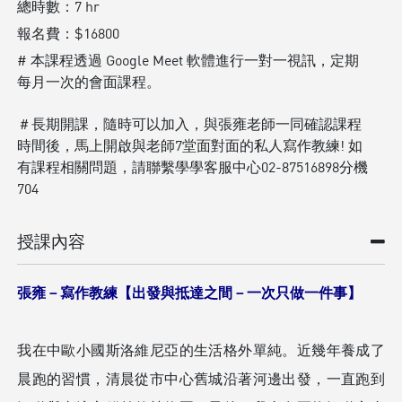
總時數：
7 hr
報名費：
$16800
# 本課程透過 Google Meet 軟體進行一對一視訊，定期
每月一次的會面課程。
＃長期開課，隨時可以加入，與張雍老師一同確認課程
時間後，馬上開啟與老師7堂面對面的私人寫作教練! 如
有課程相關問題，請聯繫學學客服中心02-87516898分機
704
授課內容
張雍－寫作教練【出發與抵達之間－⼀次只做⼀件事】
我在中歐⼩國斯洛維尼亞的⽣活格外單純。近幾年養成了
晨跑的習慣，清晨從市中⼼舊城沿著河邊出發，⼀直跑到