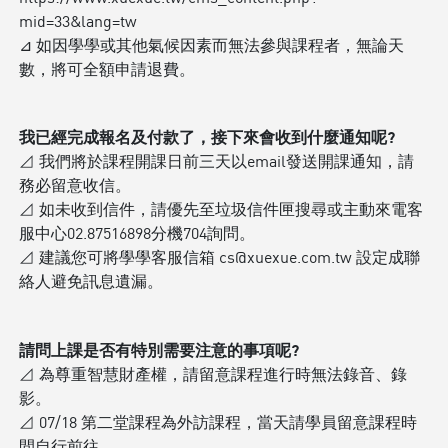
mid=33&lang=tw
⊿ 如因學學或其他氣候因素而無法參與課程者，無論天
數，將可全額申請退費。
我已經完成報名及付款了，接下來會收到什麼通知呢?
⊿ 我們將於課程開課日前三天以email發送開課通知，請
務必留意收信。
⊿ 如未收到信件，請優先至垃圾信件匣搜尋或主動來電客
服中心02.87516898分機704詢問。
⊿ 建議您可將學學客服信箱 cs@xuexue.com.tw 設定成聯
絡人避免訊息遺漏。
請問上課是否有特別需要注意的事項呢?
⊿ 為尊重智慧財產權，請留意課程進行時無法錄音、錄
影。
⊿ 07/18 第二堂課程為外訪課程，當天請學員留意課程時
間自行前往。