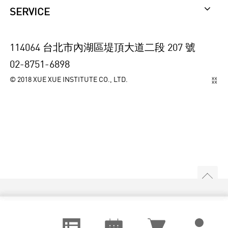
SERVICE
114064 台北市內湖區堤頂大道二段 207 號
02-8751-6898
© 2018 XUE XUE INSTITUTE CO., LTD.
視覺設計
August
課程訂單
城市空間
September
追蹤清單