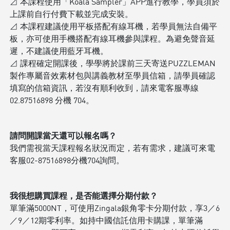
⊿ 本課程使用「Koala Sampler」APP進行教學，學員須於
上課前自行付費下載並完成安裝。
⊿ 本課程建議使用平板搭配有線耳機，若學員無法自備平
板，亦可使用手機搭配有線耳機參與課程。為避免聲音延
遲，不建議使用藍牙耳機。
⊿ 課程確定開課後，學學將於課前三天寄送PUZZLEMAN
製作專屬音效素材包與講義教材至學員信箱，請學員確認
填寫的信箱資訊，若沒有順利收到，請來電客服專線
02.87516898 分機 704。
請問開課當天還可以報名嗎？
我們需視當天課程報名狀況而定，若有需求，建議可來電
客服02-87516898分機704詢問。
我很想購買課程，是否能選擇分期付款？
單筆滿5000NT，可使用Zingala銀角零卡分期付款，享3／6
／9／12期零利率。如持中國信託信用卡購課，單筆滿