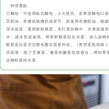
觀察蛋白是否完整包覆在蛋黃外頭。（希望蛋熟就兩 2 
④蔬菜：除了芝麻葉，像菜的嫩葉也很適合，增加青
這種較硬的生菜。