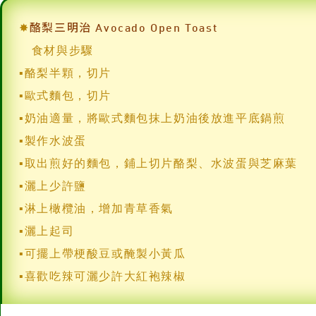
▪奶油適量，將歐式麵包抹上奶油後放進平底鍋煎
▪製作水波蛋
▪取出煎好的麵包，鋪上切片酪梨、水波蛋與芝麻葉
▪灑上少許鹽
▪淋上橄欖油，增加青草香氣
▪灑上起司
▪可擺上帶梗酸豆或醃製小黃瓜
▪喜歡吃辣可灑少許大紅袍辣椒
料理重點
①麵包：可使用歐式麵包，小火慢煎。若希望麵包口感
②奶油：有鹽或無鹽奶油皆可。如使用有鹽奶油，後續
③水波蛋：選用新鮮雞蛋，先打蛋於碗中。水煮滾後把火
水，讓水形成漩渦。將新鮮雞蛋貼近水面，放入旋轉的水