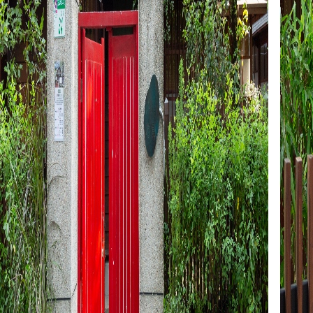
視覺設計
August
課程訂單
城市空間
September
追蹤清單
視覺藝術
October
我的課程
表演音樂
個人資料