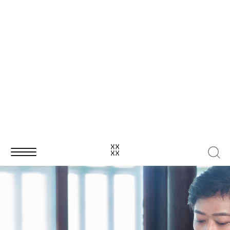
樹食︱一步踏入蔬食圈
）