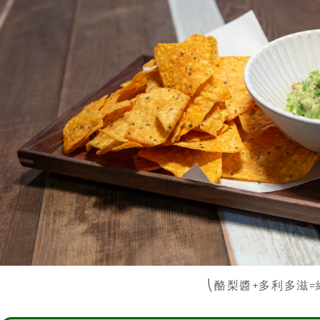
⎝酪梨醬+多利多滋=
✸
酪梨三明治 Avocado Open Toast
食材與步驟
▪酪梨半顆，切片
▪歐式麵包，切片