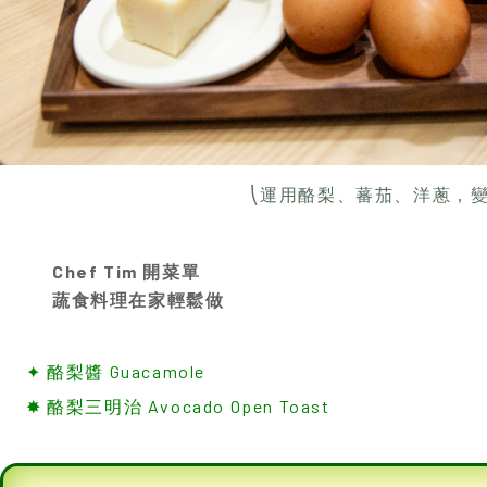
⎝運用酪梨、蕃茄、洋蔥，
Chef Tim 開菜單
蔬食料理在家輕鬆做
✦ 酪梨醬 Guacamole
✸ 酪梨三明治 Avocado Open Toast
✦
酪梨醬 Guacamole
食材與步驟
▪酪梨半顆，切丁後用湯匙壓軟
▪番茄半顆，切丁後加入
▪紫色洋蔥半顆，切碎後加入