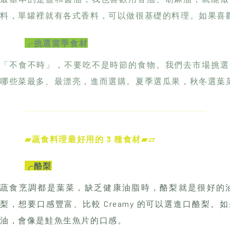
哪些菜最多、最漂亮，進而選購。夏季選瓜果，秋冬選葉
▰蔬食料理最好用的 3 種食材▰▱
╭酪梨
蔬食烹調都是葉菜，缺乏健康油脂時，酪梨就是很好的
梨，想要口感豐富、比較 Creamy 的可以選進口酪梨
油，會像是鮭魚生魚片的口感。
一般買全綠的酪梨，放在廚房陰涼的角落 3 天，基本上
止過熟，保鮮時間大概是 5 天。以下提供幾種辨別酪梨熟
第一，蒂頭是不是很容易脫落？如果一碰就掉了那可能是
沒有這麼熟。
第二，用點力道去捏它。酪梨的頭和尾會是最容易熟的部