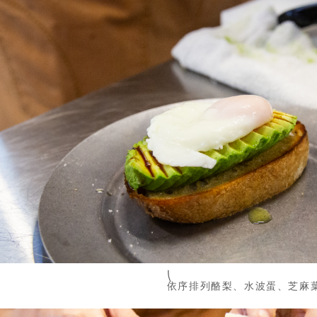
⎝
依序排列酪梨、水波蛋、芝麻