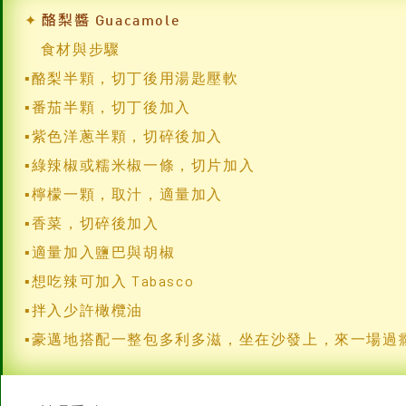
▪綠辣椒或糯米椒一條，切片加入
▪檸檬一顆，取汁，適量加入
▪香菜，切碎後加入
▪適量加入鹽巴與胡椒
▪想吃辣可加入 Tabasco
▪拌入少許橄欖油
▪豪邁地搭配一整包多利多滋，坐在沙發上，來一場過
料理重點
①酪梨：成熟度是用湯匙一壓很快就能壓軟的狀態，不
②番茄：品種可依個人喜好口味，一般可使用黑柿蕃
茄。
③洋蔥：紫色或白色洋蔥皆可，紫色洋蔥方便配色。