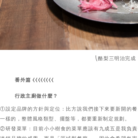
⎝酪梨三明治完成
番外篇 ⧼⧼⧼⧼⧼⧼⧼⧼
行政主廚做什麼？
①設定品牌的方針與定位：比方說我們接下來要新開的餐
一樣的，整體風格類型、擺盤等，都要重新制定規劃。
②研發菜單：目前小小樹食的菜單應該有九成五是我負責
連鎖品牌的感覺，而是「區域型餐廳」，因此會希望每家
發適合的餐點，讓每間店內都有主廚的特色菜，這樣才能
③巡店：為員工做心理諮商、提供協助。如果人手不太夠
Chef Tim 的一天