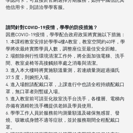
他信用卡，則請洽學學客服。
請問針對COVID-19疫情，學學的防疫措施？
因應COVID-19疫情，學學配合政府政策將實施以下措施：
1. 本課程教室安排於學學4樓A教室，教室空間約40坪，學
學將依最終實際學員人數，調整座位至最佳安全距離。
2. 場館除例行性環境清潔工作外，將全面加強電梯、洗手
間、教室桌椅等高接觸頻率處之消毒與清潔。
3. 進入本大樓時將實施額溫量測，若連續量測超過攝氏
37.5 度，則婉拒入場。
4. 進入場館請配戴口罩，上課進行中也請全程持續配戴口
罩，無口罩者則暫緩入場。
5. 進入教室前可請至化妝室洗手台洗手，各樓層、電梯內
亦備有酒精乾洗手機提供老師及學員使用。
6. 學學工作人員於服務前均測量額溫及確保無感冒、發
燒、咳嗽或身體不適等症狀，並於服務期間全程配戴口
罩。