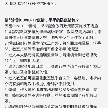
客服02-87516898分機704詢問。
請問針對COVID-19疫情，學學的防疫措施？
因應COVID-19疫情，學學配合政府政策將實施以下措施：
1. 本課程教室安排於學學4樓A教室，教室空間約40坪，學
學將依最終實際學員人數，調整座位至最佳安全距離。
2. 場館除例行性環境清潔工作外，將全面加強電梯、洗手
間、教室桌椅等高接觸頻率處之消毒與清潔。
3. 進入本大樓時將實施額溫量測，若連續量測超過攝氏
37.5 度，則婉拒入場。
4. 進入場館請配戴口罩，上課進行中也請全程持續配戴口
罩，無口罩者則暫緩入場。
5. 進入教室前可請至化妝室洗手台洗手，各樓層、電梯內
亦備有酒精乾洗手機提供老師及學員使用。
6. 學學工作人員於服務前均測量額溫及確保無感冒、發
燒、咳嗽或身體不適等症狀，並於服務期間全程配戴口
罩。
7. 講師到課時將測量額溫並簽署健康聲明書確保健康無