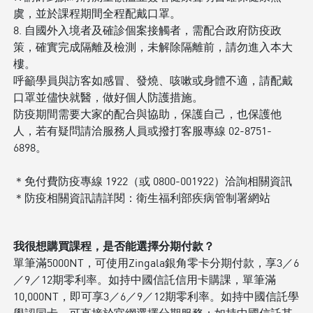
虞，並於課程期間全程配戴口罩。
8. 自國外入境者及確診個案接觸者，需配合政府防疫政
策，確實完成隔離及檢測，未解除隔離前，請勿進入本大
樓。
呼籲學員與訪客如感冒、發燒、咳嗽或身體不適，請配戴
口罩並儘快就醫，做好個人防護措施。
防疫期間需要大家的配合與協助，保護自己，也保護他
人，若有疑問請洽服務人員或撥打客服專線 02-8751-
6898。
＊免付費防疫專線 1922（或 0800-001922）洽詢相關資訊
＊防疫相關資訊請詳閱：衛生福利部疾病管制署網站
我很想購買課程，是否能選擇分期付款？
單筆滿5000NT，可使用Zingala銀角零卡分期付款，享3／6
／9／12期零利率。如持中國信託信用卡購課，單筆滿
10,000NT，即可享3／6／9／12期零利率。如持中國信託學
學認同卡，可直接於官網選擇分期服務；如持中國信託其