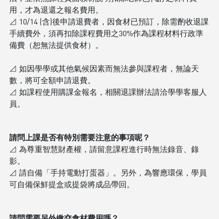
用，才為退還之報名費用。
⊿ 10/14 (含)後申請退費者，因食材已預訂，除需酌收退課
手續費外，須再扣除課程費用之30%作為課程材料行政準
備費（恕無法提供食材）。
⊿ 如因學學或其他氣候因素而無法參與課程者，無論天
數，將可全額申請退費。
⊿ 如課程使用購課金報名，相關退課辦法請洽學學客服人
員。
請問上課是否有特別需要注意的事項呢？
⊿ 為尊重智慧財產權，請留意課程進行時無法錄音、錄
影。
⊿ 請自備「手持電動打蛋器」。另外，為響應環保，學員
可自備保鮮提盒或提袋將成品帶回。
請問需要另外繳交食材費用嗎？