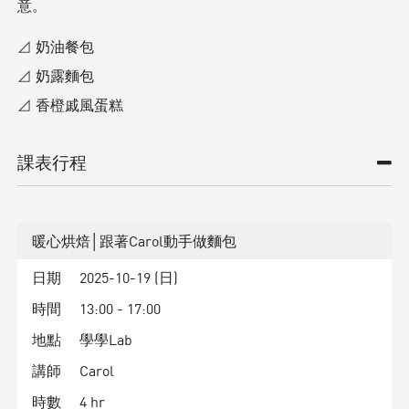
意。
⊿ 奶油餐包
⊿ 奶露麵包
⊿ 香橙戚風蛋糕
課表行程
暖心烘焙│跟著Carol動手做麵包
日期
2025-10-19 (日)
時間
13:00 - 17:00
地點
學學Lab
講師
Carol
時數
4 hr