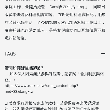
家庭主婦，並開始經營「Carol自在生活 blog 」，同時出
版多本烘焙及料理食譜書籍 。 在廚房用料理寫日記，用酸
甜苦辣記錄生活，至今總點閱人次已超過2億6千萬以上，
臉書粉絲也超過21萬人，是格友與臉友們口耳相傳最不藏
私的部落格。
FAQS
請問如何辦理退課呢？
⊿ 如因個人因素無法參與課程者，請參閱「會員制度與權
益」：
https://www.xuexue.tw/cms_content.php?
mid=33&lang=tw
⊿ 美食課程經報名完成付款後，若需退費將比照退課辦
法，並依照課程頁面教材說明扣除老師已代訂之材料費