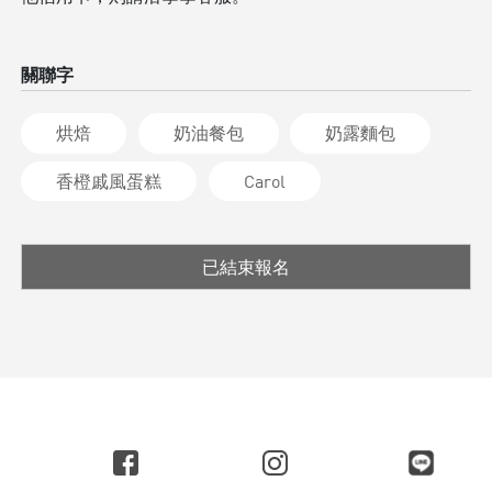
關聯字
烘焙
奶油餐包
奶露麵包
香橙戚風蛋糕
Carol
已結束報名