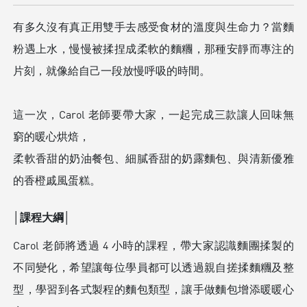
有多久沒有真正用雙手去感受食材的溫度與生命力？當麵
粉遇上水，慢慢被揉捏成柔軟的麵糰，那種安靜而專注的
片刻，就像給自己一段放慢呼吸的時間。
這一次，Carol 老師要帶大家，一起完成三款讓人回味無
窮的暖心烘焙，
柔軟香甜的奶油餐包、細膩香甜的奶露麵包、與清新優雅
的香橙戚風蛋糕。
│課程大綱│
Carol 老師將透過 4 小時的課程，帶大家認識麵團揉製的
不同變化，希望讓每位學員都可以透過親自搓揉麵糰及整
型，學習到各式製程的麵包類型，讓手做麵包增添暖暖心