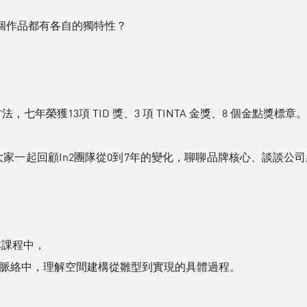
個作品都有各自的獨特性？
法，七年榮獲13項 TID 獎、3 項 TINTA 金獎、8 個金點獎標章
計將與大家一起回顧In2團隊從0到7年的變化，聊聊品牌核心、談談
在本課程中，
緒脈絡中，理解空間建構從雛型到實現的具體過程。