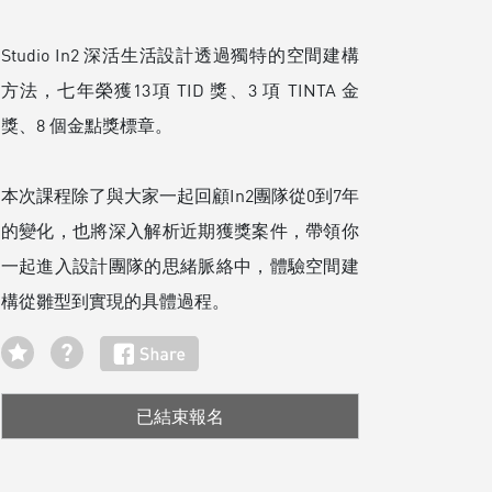
Studio In2 深活生活設計透過獨特的空間建構
方法，七年榮獲13項 TID 獎、3 項 TINTA 金
獎、8 個金點獎標章。
本次課程除了與大家一起回顧In2團隊從0到7年
的變化，也將深入解析近期獲獎案件，帶領你
一起進入設計團隊的思緒脈絡中，體驗空間建
構從雛型到實現的具體過程。
已結束報名