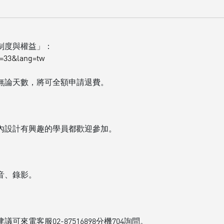
制度與權益」：
d=33&lang=tw
無論天數，將可全額申請退費。
內設計有興趣的學員都歡迎參加。
音、錄影。
電客服02-87516898分機704詢問。