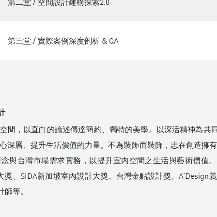
第二堂 / 空間設計建構探索2.0
第三堂 / 實際案例深度剖析 & QA
設計
空間，以直白的論述傳達簡約、獨特的美學。以深活精神為共
深層、提升生活價值的力量。不為裝飾而裝飾，志在創造擁有靈魂、
念與台灣市場需求實務，以提升室內空間之生活與藝術價值。
大獎、SIDA新加坡室內設計大獎、台灣金點設計獎、A’Design
設計師等。