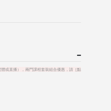
的深活】（實體或直播），兩門課程套裝組合優惠，請
［點