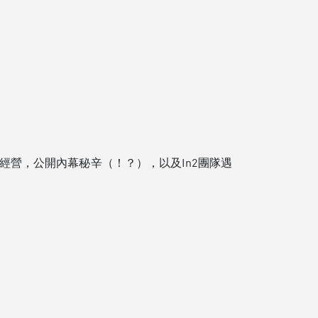
。
公司經營，公開內幕秘辛（！？），以及In2團隊遇