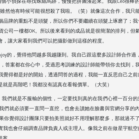
像兩個小偵探在尋找蛛絲馬跡，慢慢把拼圖湊起來。我跟Leo很
個不會，雖然他有時候可能很想殺了我啦。（笑）就像這次合作，我
個品牌的重點不是頭髮，所以你們不要繼續在頭髮上琢磨了；我也
貨公司一樓都OK。所以後來看到的成品就是很簡潔的排列，但
會，讓大家看到我們可以把攝影做到這樣的程度。
enjoy的，覺得他問越多我越賺到。我自己跟這麼多設計師合作
apy，答案都在你心中，受過思考訓練的設計師能帶領你去找到
我覺得都是好的開始，透過問答的過程，我能一直反思自己之前繞
是就是高階吧！我都沒有認真在看報價單。（大笑）
，我們就是不服輸的個性，一定要找到真的在我們心裡一百分的東
我們就必須要一直問一直挖，也會去讀她在臉書與官網分享的
果你覺得設計團隊只要拍美照就好不用理解那麼多，那就過不
實我也會仔細調查品牌負責人或主理人。像我之前在做星宇航空
提案。