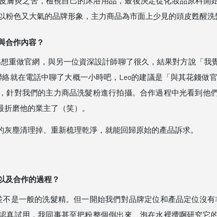
膚炎之苦，檢視自己的沐浴用品，最後決定從化妝品原料開始研
平衡，以粉色又大氣的品牌形象，主力商品為市面上少見的頭皮甦醒
求與合作內容？
因為想重做官網，與另一位資深設計師聊了很久，結果對方說「
聯絡就在電話中聊了大概一小時吧，Leo的建議是「與其花錢做
，針對我們的主力商品洗髮粉進行拍攝。合作過程中光看到他
最折磨他的業主了（笑）。
的灰塵清理掉、重新梳理乾淨，就能回歸原始的產品訴求。
求，以及合作的過程？
並不是一般的洗髮精。但一開始我們對品牌定位和產品定位沒有非
認真試用，我同事甚至把粉整個倒出來、泡在水裡攪啊研究它