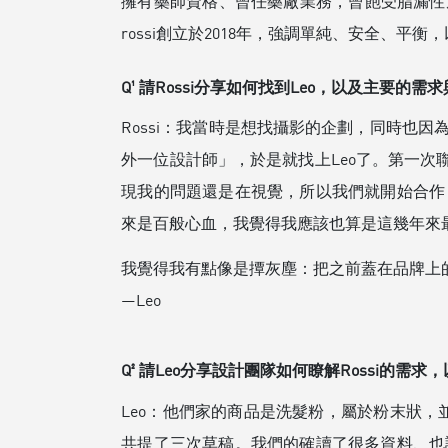
擁有藥師資格、曾任藥廠業務，曾飽受脂漏性皮
rossi創立於2018年，強調單純、安全、
Q¹ 請Rossi分享如何找到Leo，以及主要的需
Rossi：我當時是想找攝影的企劃，同時也
外一位設計師」，於是就找上Leo了。第一次
現我的問題還是在視覺，所以我們就開始合作
來是百般心血，我覺得我應該也算是這幾年來
我覺得我有點像是撢灰塵：把之前蓋在品牌上
—Leo
Q² 請Leo分享設計團隊如何瞭解Rossi的需
Leo：他們家的商品是洗髮粉，屬於粉末狀，
共提了三次草稿。我們的確讀了很多資料、也