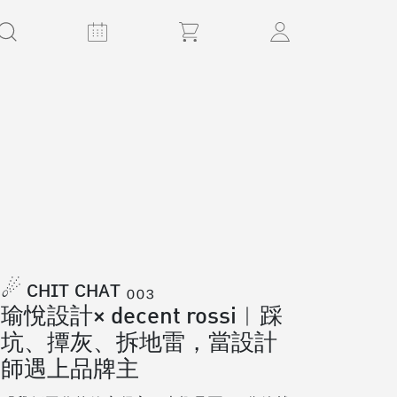
☄ ᴄʜɪᴛ ᴄʜᴀᴛ ₀₀₃
瑜悅設計× decent rossi︱踩
坑、撢灰、拆地雷，當設計
師遇上品牌主