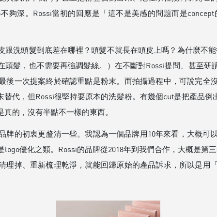
。Rossi當初的回應是「這不是美感的問題而是concept的
跟洗頭髮到底差在哪裡？頭髮不就長在頭皮上嗎？為什麼不能從
頭髮，也不需要再強調髮絲。）在不斷對Rossi提問、甚至
最後一次提案終於確認重點是粉末。而拍攝過程中，可說完全
替代，但Rossi很堅持要原本的洗髮粉。有幾個cut是把產品
是真的，沒有半點不一樣的東西。
牌的初衷更釐清一些。我認為一個品牌用10年來看，大概可以
go優化之類。Rossi的品牌從2018年到我們合作，大概是第
清理掉、重新梳理乾淨，就能回歸原始的產品訴求，所以是用