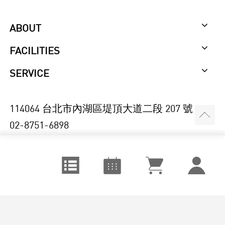
ABOUT
FACILITIES
SERVICE
114064 台北市內湖區堤頂大道二段 207 號
02-8751-6898
© 2018 XUE XUE INSTITUTE CO., LTD.
視覺設計
August
課程訂單
城市空間
September
追蹤清單
視覺藝術
October
我的課程
表演音樂
個人資料
文字創作
修改密碼