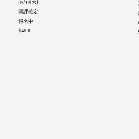
09/19(六)
開課確定
報名中
$4800
香
湄公河島上的人生尋旅