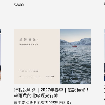
$3600
平
行程說明會｜2027年春季｜追訪極光 !
賴雨農的北歐逐光行旅
賴雨農 亞洲具影響力的照明設計師