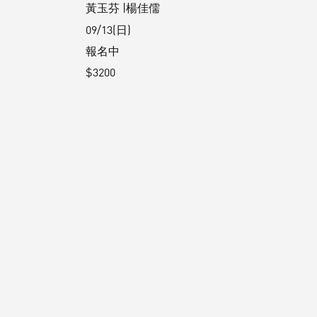
黃玉芬 |楊佳儒
09/13(日)
報名中
$3200
⟢ 週日限定 ⟣
茶醒・身醒・心醒｜茶