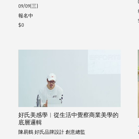
09/09(三)
報名中
$0
好氏美感學︱從生活中覺察商業美學的
底層邏輯
陳易鶴 好氏品牌設計 創意總監