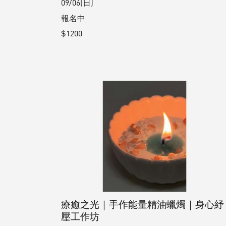
09/06(日)
報名中
$1200
療癒之光｜手作能量精油蠟燭｜身心紓
壓工作坊