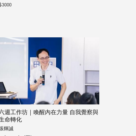
$3000
六週工作坊｜喚醒內在力量 自我覺察與
生命轉化
張輝誠