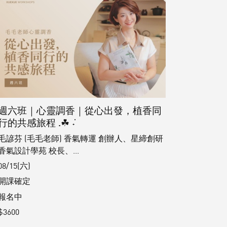
週六班｜心靈調香｜從心出發，植香同
行的共感旅程 .☘︎ ݁˖
毛諺芬 (毛毛老師) 香氣轉運 創辦人、星締創研
香氣設計學苑 校長、...
08/15(六)
開課確定
報名中
$3600