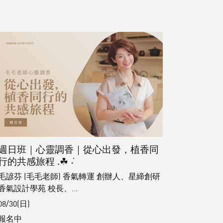
週日班｜心靈調香｜從心出發，植香同
行的共感旅程 .☘︎ ݁˖
毛諺芬 (毛毛老師) 香氣轉運 創辦人、星締創研
香氣設計學苑 校長、...
08/30(日)
報名中