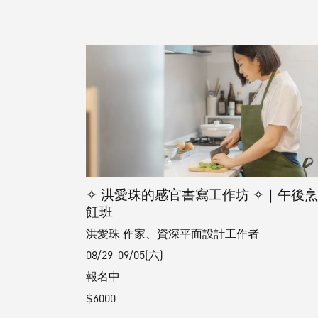
✧ 洪愛珠的感官書寫工作坊 ✧｜午後
飪班
洪愛珠 作家、資深平面設計工作者
08/29-09/05(六)
報名中
$6000