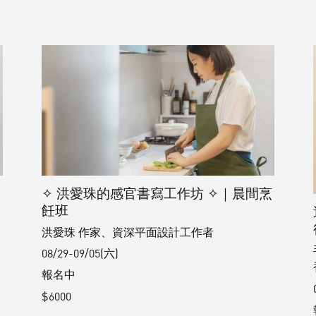
烹
✧ 洪愛珠的感官書寫工作坊 ✧｜晨間烹
飪班
洪愛珠 作家、資深平面設計工作者
08/29-09/05(六)
報名中
$6000