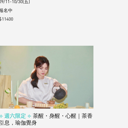
09/11-10/30(五)
報名中
$11400
⟢ 週六限定 ⟣
茶醒・身醒・心醒｜茶香
引息，瑜伽覺身