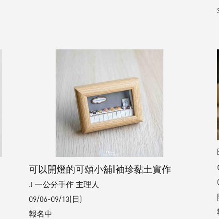
察
可以開燈的可頌小舖|袖珍黏土實作
J ⼀公分⼿作 主理⼈
09/06-09/13(日)
報名中