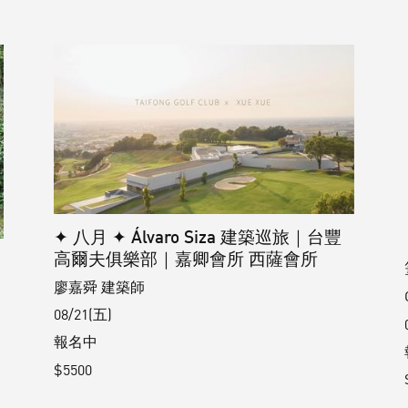
✦ 八月 ✦ Álvaro Siza 建築巡旅｜台豐
高爾夫俱樂部｜嘉卿會所 西薩會所
廖嘉舜 建築師
08/21(五)
報名中
$5500