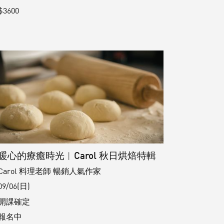
$3600
暖心的療癒時光︱Carol 秋日烘焙特輯
Carol 料理老師 暢銷人氣作家
09/06(日)
開課確定
報名中