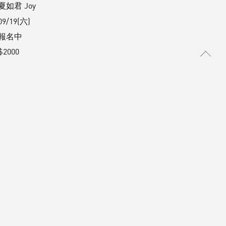
夏如君 Joy
09/19(六)
報名中
$2000
茶蘊漫旅 | POUYUENJI HILLS 寶元紀
之丘 | 九月