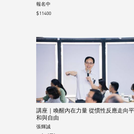
報名中
$11400
講座｜喚醒內在力量 從慣性反應走向
和與自由
張輝誠